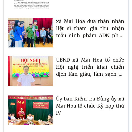
xã Mai Hoa đưa thân nhân
liệt sĩ tham gia thu nhận
mẫu sinh phẩm ADN phục
vụ xác định danh tính hài
cốt liệt sĩ
UBND xã Mai Hoa tổ chức
Hội nghị triển khai chiến
dịch làm giàu, làm sạch cơ
sở dữ liệu đất đai năm 2026
Ủy ban Kiểm tra Đảng ủy xã
Mai Hoa tổ chức Kỳ họp thứ
IV